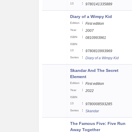
:
13
9780141335889
Diary of a Wimpy Kid
:
Edition
First edition
:
Year
2007
:
ISBN
0810993961
ISBN
:
13
9780810993969
:
Series
Diary of a Wimpy Kid
Skandar And The Secret
Element
:
Edition
First edition
:
Year
2022
ISBN
:
13
9780008593285
:
Series
Skandar
The Famous Five: Five Run
Away Together