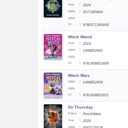
:
Year
2024
:
ISBN
0571385664
ISBN
:
13
9780571385669
Witch Watch
:
Year
2016
:
ISBN
1408852691
ISBN
:
13
9781408852699
Witch Wars
:
ISBN
1408852659
ISBN
:
13
9781408852651
Sir Thursday
:
Edition
First Edition
:
Year
2026
:
ISBN
0007175078