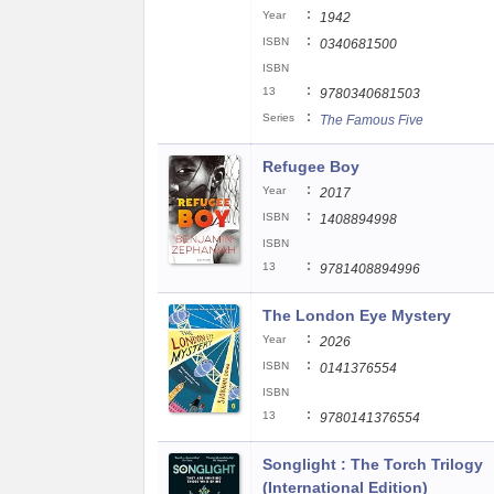
:
Year
1942
:
ISBN
0340681500
ISBN
:
13
9780340681503
:
Series
The Famous Five
Refugee Boy
:
Year
2017
:
ISBN
1408894998
ISBN
:
13
9781408894996
The London Eye Mystery
:
Year
2026
:
ISBN
0141376554
ISBN
:
13
9780141376554
Songlight : The Torch Trilogy
(International Edition)