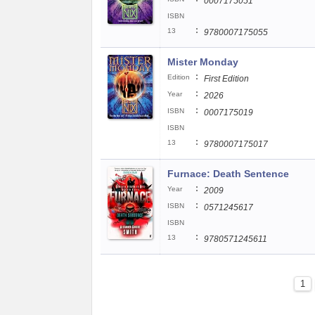
0007175051
ISBN
:
13
9780007175055
Mister Monday
:
Edition
First Edition
:
Year
2026
:
ISBN
0007175019
ISBN
:
13
9780007175017
Furnace: Death Sentence
:
Year
2009
:
ISBN
0571245617
ISBN
:
13
9780571245611
1