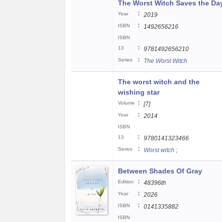
The Worst Witch Saves the Da
:
Year
2019
:
ISBN
1492656216
ISBN
:
13
9781492656210
:
Series
The Worst Witch
The worst witch and the
wishing star
:
Volume
[7]
:
Year
2014
ISBN
:
13
9780141323466
:
Series
Worst witch ;
Between Shades Of Gray
:
Edition
48396th
:
Year
2026
:
ISBN
0141335882
ISBN