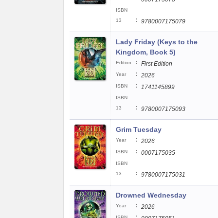
ISBN
:
13
9780007175079
Lady Friday (Keys to the
Kingdom, Book 5)
:
Edition
First Edition
:
Year
2026
:
ISBN
1741145899
ISBN
:
13
9780007175093
Grim Tuesday
:
Year
2026
:
ISBN
0007175035
ISBN
:
13
9780007175031
Drowned Wednesday
:
Year
2026
:
ISBN