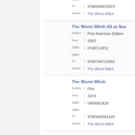
:
13
9780099633915
:
Series
The Worst Witch
The Worst Witch All at Sea
:
Edition
First American Edition
:
Year
1993
:
ISBN
0749712651
ISBN
:
13
9780749712655
:
Series
The Worst Witch
The Worst Witch
:
Edition
First
:
Year
1974
:
ISBN
0460061429
ISBN
:
13
9780460061420
:
Series
The Worst Witch