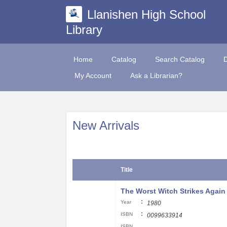
Llanishen High School
Library
Home
Catalog
Search Catalog
My Account
Ask a Librarian?
New Arrivals
Title
The Worst Witch Strikes Again
:
Year
1980
:
ISBN
0099633914
ISBN